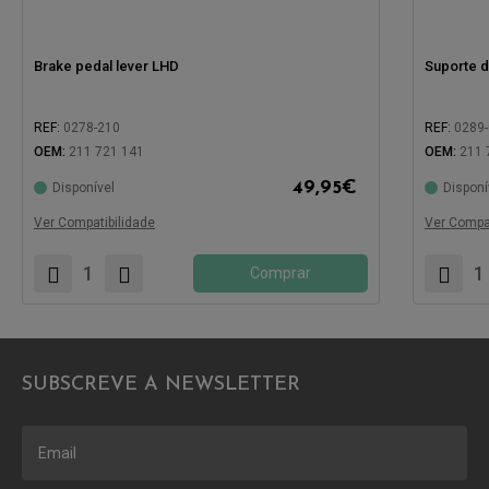
Brake pedal lever LHD
Suporte d
REF:
0278-210
REF:
0289
OEM:
211 721 141
OEM:
211 
49,95
€
Disponível
Disponí
Compatível com:
Compatíve
Ver Compatibilidade
Ver Compat
Comprar
SUBSCREVE A NEWSLETTER