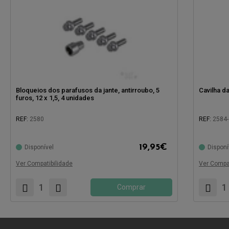
Bloqueios dos parafusos da jante, antirroubo, 5
Cavilha da
furos, 12 x 1,5, 4 unidades
REF:
2580
REF:
2584
Compatíve
19,95
€
Disponível
Disponí
Compatível com:
Ver Compatibilidade
Ver Compat
Comprar