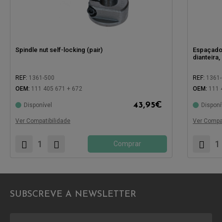
Spindle nut self-locking (pair)
Espaçador
dianteira,
REF:
1361-500
REF:
1361
OEM:
111 405 671 + 672
OEM:
111 
43,95
€
Disponível
Disponí
Compatível com:
Compatíve
Ver Compatibilidade
Ver Compat
Comprar
SUBSCREVE A NEWSLETTER