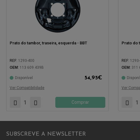
Prato do tambor, traseira, esquerda - BBT
Prato do 
REF:
1293-400
REF:
1293
OEM:
113 609 439B
OEM:
311 
54,95
€
Disponível
Disponí
Compatível com:
Compatíve
Ver Compatibilidade
Ver Compat
Comprar
SUBSCREVE A NEWSLETTER