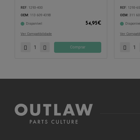
REF:
1293-400
REF:
1293-6
OEM:
113 609 439B
OEM:
311 60
54,95
€
Disponível
Disponíve
Compatível com:
Compatível 
Ver Compatibilidade
Ver Compatib
Comprar