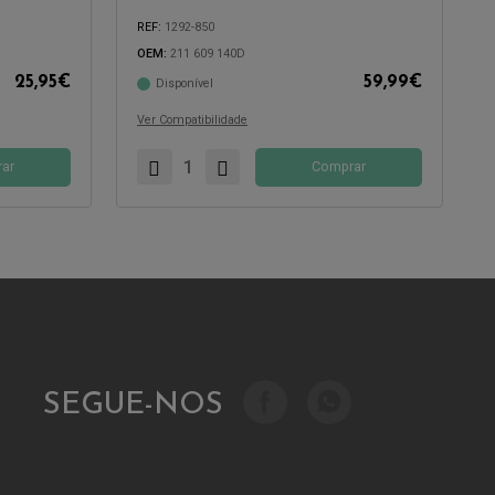
REF:
1292-850
OEM:
211 609 140D
25,95
€
59,99
€
Disponível
Compatível com:
Ver Compatibilidade
ar
Comprar
SEGUE-NOS