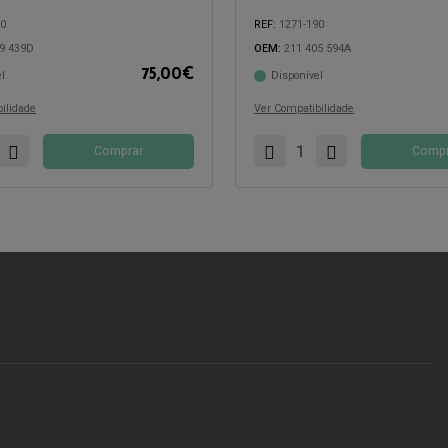
50
REF:
1271-190
9 439D
OEM:
211 405 594A
75,00
€
l
Disponível
com:
Compatível com:
ilidade
Ver Compatibilidade
Comprar
Compr