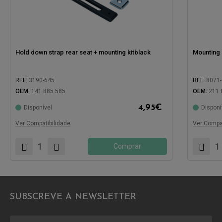
Hold down strap rear seat + mounting kitblack
Mounting 
REF:
3190-645
REF:
8071
OEM:
141 885 585
OEM:
211 
4,95
€
Disponível
Disponí
Compatível com:
Compatíve
Ver Compatibilidade
Ver Compat
Comprar
SUBSCREVE A NEWSLETTER