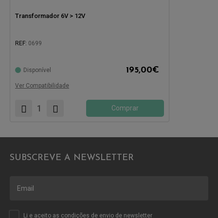
Transformador 6V > 12V
REF:
0699
195,00
€
Disponível
Compatível com:
Ver Compatibilidade
Comprar
SUBSCREVE A NEWSLETTER
Li e aceito as
condições
de envio de newsletter