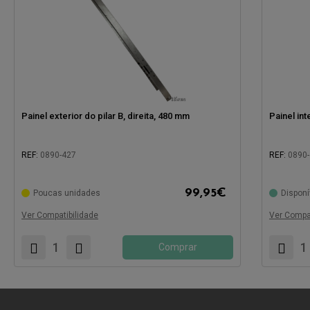
Painel exterior do pilar B, direita, 480 mm
Painel int
REF:
0890-427
REF:
0890
99,95
€
Poucas unidades
Disponí
Compatível com:
Compatíve
Ver Compatibilidade
Ver Compat
Comprar