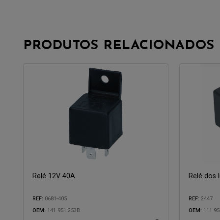
PRODUTOS RELACIONADOS
Relé 12V 40A
Relé dos 
REF:
0681-405
REF:
2447
Compatível 
OEM:
141 951 253B
OEM:
111 95
Compatível com: