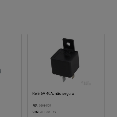
Relé 6V 40A, não seguro
REF:
0681-505
OEM:
311 963 139
Compatível com: