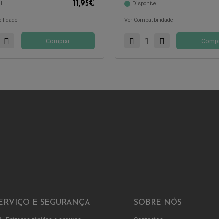
11,95
€
l
Disponível
ilidade
Ver Compatibilidade
Comprar
Compr
ERVIÇO E SEGURANÇA
SOBRE NÓS