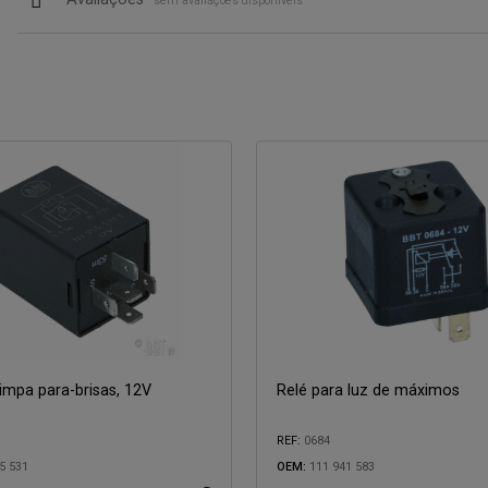
sem avaliações disponíveis
limpa para-brisas, 12V
Relé para luz de máximos
REF:
0684
com:
Compatível com:
5 531
OEM:
111 941 583