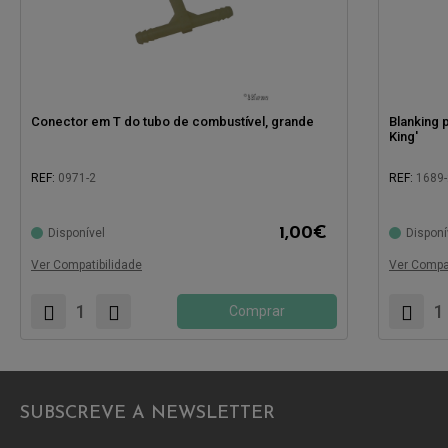
Conector em T do tubo de combustível, grande
Blanking 
King'
REF:
0971-2
REF:
1689
Compatível com:
Compatíve
1,00
€
Disponível
Disponí
Ver Compatibilidade
Ver Compat
Comprar
SUBSCREVE A NEWSLETTER