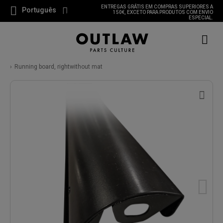
ENTREGAS GRÁTIS EM COMPRAS SUPERIORES A
Português
150€, EXCETO PARA PRODUTOS COM ENVIO
ESPECIAL.
Running board, rightwithout mat