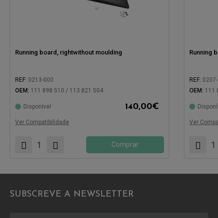
Running board, rightwithout moulding
Running b
REF:
0213-000
REF:
0207
OEM:
111 898 510 / 113 821 504
OEM:
111 
140,00
€
Disponível
Disponí
Compatível com:
Compatíve
Ver Compatibilidade
Ver Compat
Comprar
SUBSCREVE A NEWSLETTER