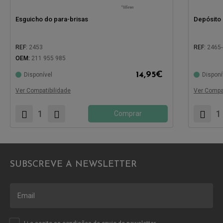
Esguicho do para-brisas
Depósito 
REF:
2453
REF:
2465
OEM:
211 955 985
14,95
€
Disponível
Disponí
Compatível com:
Compatíve
Ver Compatibilidade
Ver Compat
Comprar
SUBSCREVE A NEWSLETTER