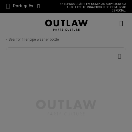
ENTREGAS GRÁTIS EM COMPRAS SUPERIORES A
Português
150€, EXCETO PARA PRODUTOS COM ENVIO
ESPECIAL.
Seal for filler pipe washer bottle