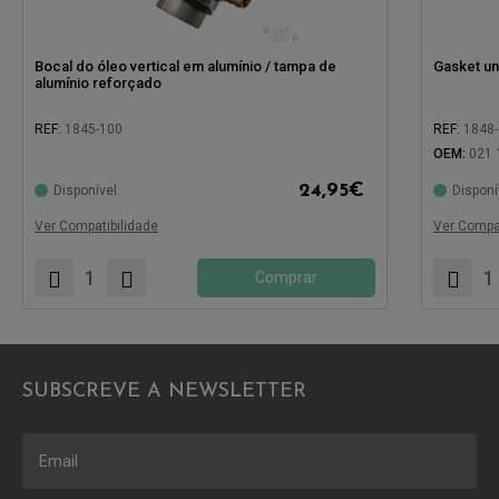
Bocal do óleo vertical em alumínio / tampa de
Gasket und
alumínio reforçado
REF:
1845-100
REF:
1848
OEM:
021 
Compatível com:
24,95
€
Disponível
Disponí
Compatíve
Ver Compatibilidade
Ver Compat
Comprar
SUBSCREVE A NEWSLETTER