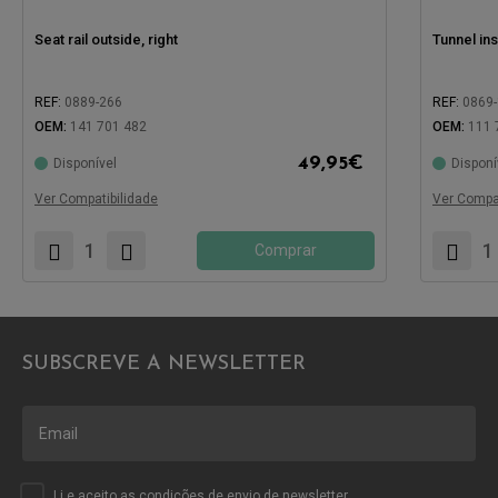
Seat rail outside, right
Tunnel in
REF:
0889-266
REF:
0869
OEM:
141 701 482
OEM:
111 
Compatíve
49,95
€
Disponível
Disponí
Compatível com:
Ver Compatibilidade
Ver Compat
Comprar
SUBSCREVE A NEWSLETTER
Li e aceito as
condições
de envio de newsletter