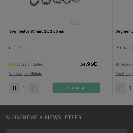
Segmentos 87 mm, 2 x 2 x 5 mm
Segmentos
REF:
1709-02
REF:
1709
Compatível com:
Compatíve
54,95
€
Poucas unidades
Disponí
Ver Compatibilidade
Ver Compat
Comprar
SUBSCREVE A NEWSLETTER