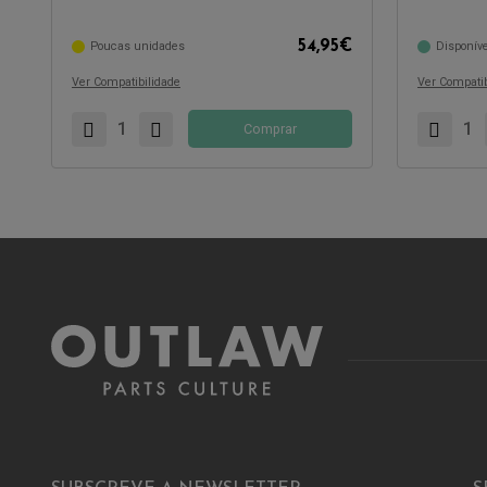
Compatível com:
Compatível 
54,95
€
Poucas unidades
Disponíve
Ver Compatibilidade
Ver Compatib
Comprar