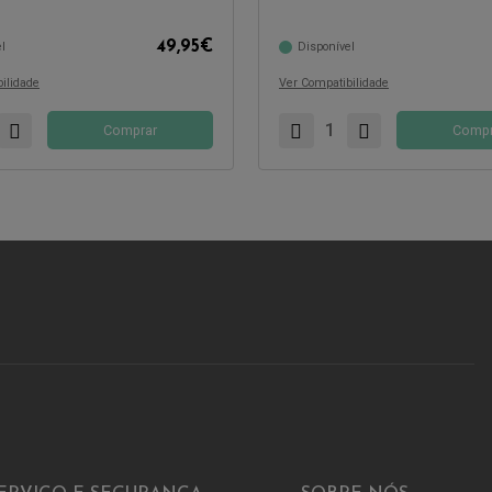
com:
Compatível com:
49,95
€
l
Disponível
ilidade
Ver Compatibilidade
Comprar
Compr