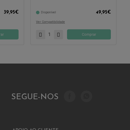
Compatível com:
39,95
€
49,95
€
Disponível
Ver Compatibilidade
ar
Comprar
SEGUE-NOS