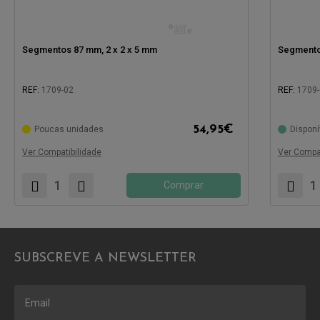
Segmentos 87 mm, 2 x 2 x 5 mm
Segmentos
REF:
1709-02
REF:
1709
Compatível com:
Compatíve
54,95
€
Poucas unidades
Disponí
Ver Compatibilidade
Ver Compat
Comprar
SUBSCREVE A NEWSLETTER