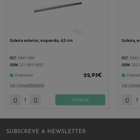
Soleira exterior, esquerda, 4,5 cm
Soleira, 
REF:
0891-300
REF:
0892
OEM:
211 809 585C
OEM:
252 
22,95
€
Disponível
Disponí
Compatível com:
Compatíve
Ver Compatibilidade
Ver Compat
Comprar
SUBSCREVE A NEWSLETTER