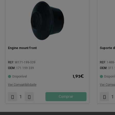
Engine mount front
Suporte 
REF:
W171-199-339
REF:
1488
OEM:
171 199 339
OEM:
311 
1,95
€
Disponível
Disponí
Compatível com:
Compatíve
Ver Compatibilidade
Ver Compat
Comprar