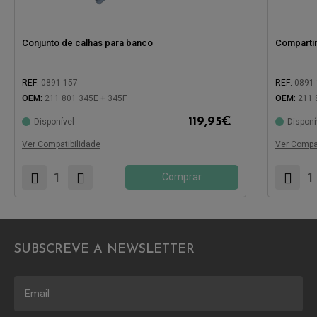
Conjunto de calhas para banco
Compartim
REF:
0891-157
REF:
0891
OEM:
211 801 345E + 345F
OEM:
211 
119,95
€
Disponível
Disponí
Compatível com:
Compatíve
Ver Compatibilidade
Ver Compat
Comprar
SUBSCREVE A NEWSLETTER