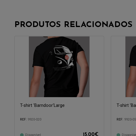
PRODUTOS RELACIONADOS
T-shirt 'Barndoor'Large
T-shirt '
REF:
9920-020
REF:
9920-0
15,00
€
Disponível
Disponíve