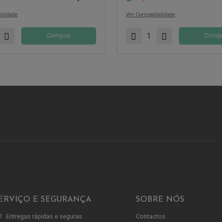
com:
Compatível com:
ilidade
Ver Compatibilidade
Comprar
Compr
ERVIÇO E SEGURANÇA
SOBRE NÓS
Entregas rápidas e seguras
Contactos