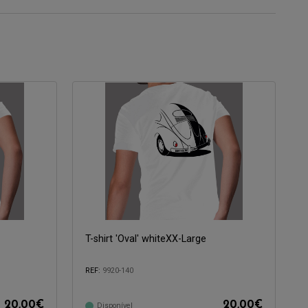
T-shirt 'Oval' whiteXX-Large
REF:
9920-140
20,00
€
20,00
€
Disponível