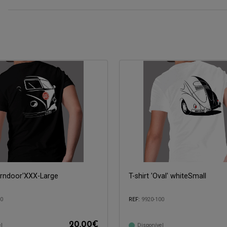
Barndoor'XXX-Large
T-shirt 'Oval' whiteSmall
50
REF:
9920-100
20,00
€
l
Disponível