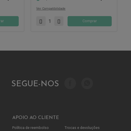
Compatível com:
Ver Compatibilidade
ar
Comprar
SEGUE-NOS
APOIO AO CLIENTE
Política de reembolso
Trocas e devoluções