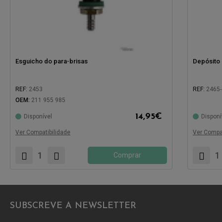
Esguicho do para-brisas
Depósito 
REF:
2453
REF:
2465
OEM:
211 955 985
14,95
€
Disponível
Disponí
Compatível com:
Compatíve
Ver Compatibilidade
Ver Compat
Comprar
SUBSCREVE A NEWSLETTER