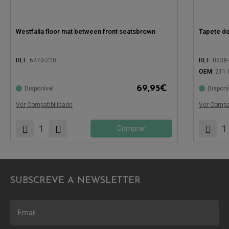
Westfalia floor mat between front seatsbrown
Tapete de
REF:
6470-220
REF:
0538
OEM:
211 
69,95
€
Disponível
Disponí
Compatível com:
Compatíve
Ver Compatibilidade
Ver Compat
Comprar
SUBSCREVE A NEWSLETTER