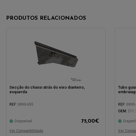
PRODUTOS RELACIONADOS
Secção do chassi atrás do eixo dianteiro,
Tubo guia
esquerda
embraiage
REF:
0890-655
REF:
0890
OEM:
211 
75,00
€
Disponível
Disponí
Compatível com:
Compatíve
Ver Compatibilidade
Ver Compat