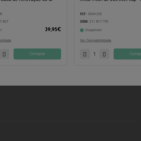
98
REF:
0544-202
7 857
OEM:
211 817 793
39,95
€
l
Disponível
com:
Compatível com:
ilidade
Ver Compatibilidade
Comprar
Compr