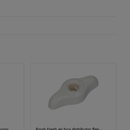
ivory
Knob fresh air box distributor flap -