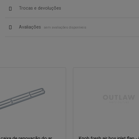
Trocas e devoluções
Avaliações
sem avaliações disponíveis
 caixa de renovação do ar
Knob fresh air box inlet flap - 