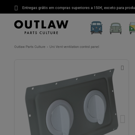
Entregas grátis em compras superiores a 150€, exceto para produ
Outlaw Parts Culture
Uni Vent ventilation control panel