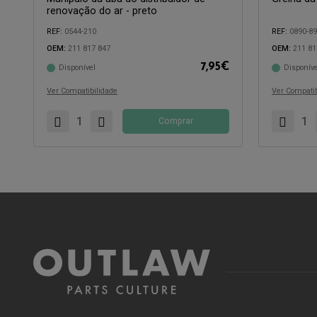
renovação do ar - preto
REF:
0544-210
REF:
0890-8
OEM:
211 817 847
OEM:
211 81
7,95
€
Disponível
Disponíve
Compatível com:
Compatível 
Ver Compatibilidade
Ver Compatib
Comprar