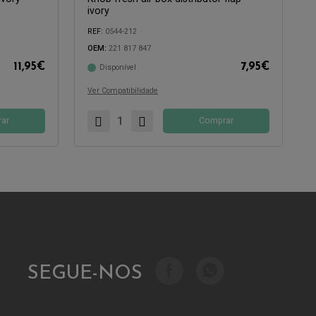
ivory
REF:
0544-212
OEM:
221 817 847
11,95
€
7,95
€
Disponível
Compatível com:
Ver Compatibilidade
ar
Comprar
SEGUE-NOS