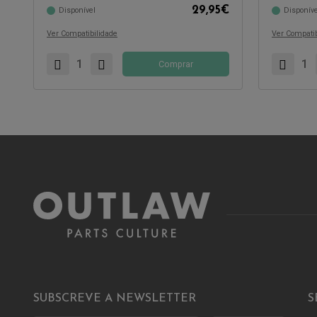
29,95
€
Disponível
Disponíve
Compatível com:
Compatível 
Ver Compatibilidade
Ver Compatib
Comprar
SUBSCREVE A NEWSLETTER
S