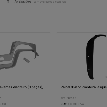
Avaliações
sem avaliações disponíveis
ra-lamas dianteiro (3 peças),
Painel divisor, dianteira, esqu
41
REF:
0889-28
9 501
OEM:
143 805 377A