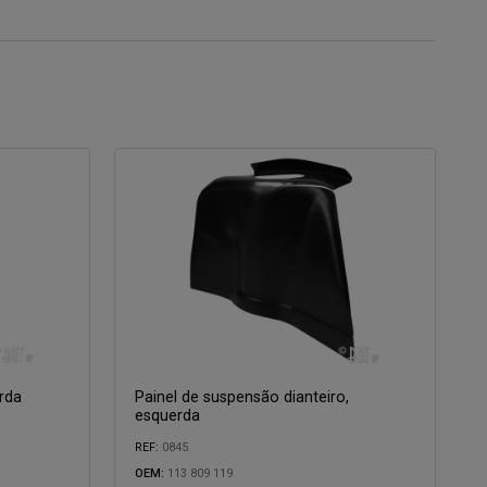
erda
Painel de suspensão dianteiro,
esquerda
REF:
0845
OEM:
113 809 119