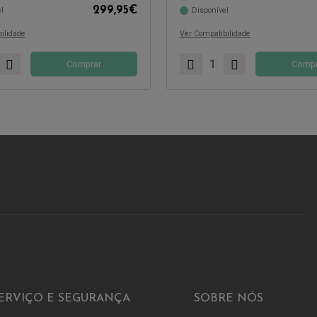
299,95
€
l
Disponível
com:
Compatível com:
ilidade
Ver Compatibilidade
Comprar
Compr
ERVIÇO E SEGURANÇA
SOBRE NÓS