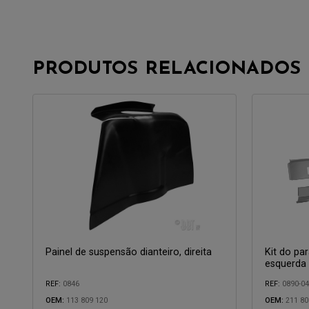
PRODUTOS RELACIONADOS
Painel de suspensão dianteiro, direita
Kit do pa
esquerda
REF:
0846
REF:
0890-0
OEM:
113 809 120
OEM:
211 80