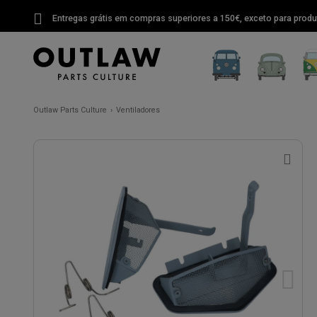
Entregas grátis em compras superiores a 150€, exceto para produ
Outlaw Parts Culture
Ventiladores