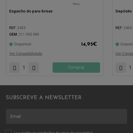
Esguicho do para-brisas
Depósito 
REF:
2453
REF:
2465
OEM:
211 955 985
14,95
€
Disponível
Disponí
Compatível com:
Compatíve
Ver Compatibilidade
Ver Compat
Comprar
SUBSCREVE A NEWSLETTER
Li e aceito as
condições
de envio de newsletter