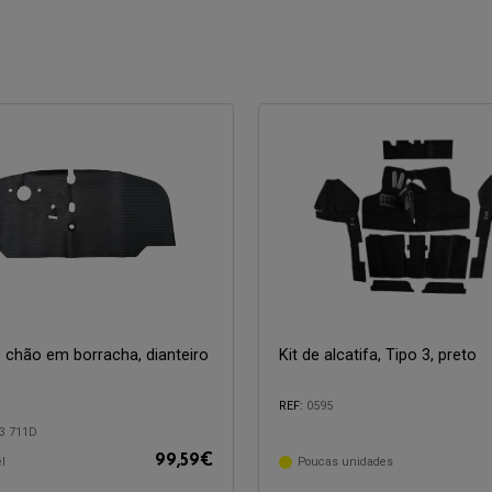
 chão em borracha, dianteiro
Kit de alcatifa, Tipo 3, preto
REF:
0595
3 711D
99,59
€
l
Poucas unidades
com:
Compatível com: