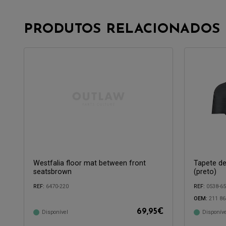
PRODUTOS RELACIONADOS
Westfalia floor mat between front
Tapete de
seatsbrown
(preto)
REF:
6470-220
REF:
0538-65
OEM:
211 86
69,95
€
Disponível
Disponíve
Compatível com:
Compatível 