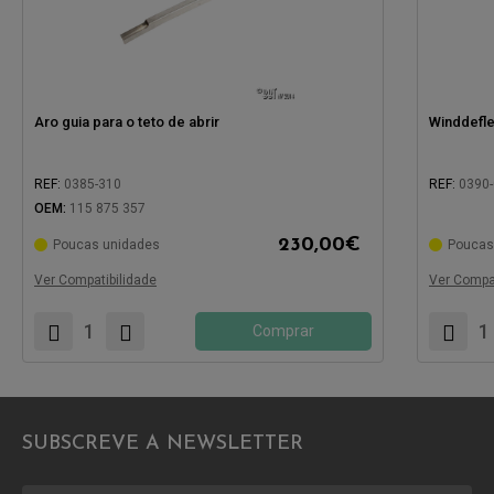
Aro guia para o teto de abrir
Winddeflec
REF:
0385-310
REF:
0390
OEM:
115 875 357
230,00
€
Poucas unidades
Poucas
Compatível com:
Compatíve
Ver Compatibilidade
Ver Compat
Comprar
SUBSCREVE A NEWSLETTER