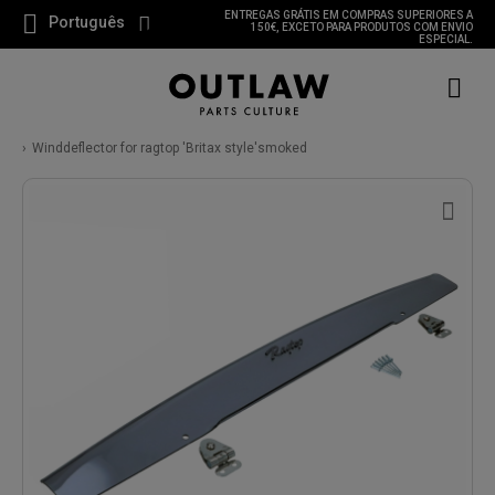
ENTREGAS GRÁTIS EM COMPRAS SUPERIORES A
Português
150€, EXCETO PARA PRODUTOS COM ENVIO
ESPECIAL.
Winddeflector for ragtop 'Britax style'smoked