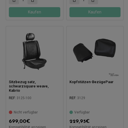
Kaufen
Kaufen
Sitzbezug satz,
Kopfstützen-BezügePaar
schwarzsquare weave,
Kabrio
REF:
3125-100
REF:
3129
Nicht verfügbar
Verfügbar
699,00
€
229,95
€
Kompatibel mit:
Kompatibilität anzeigen
Kompatibilität anzeigen