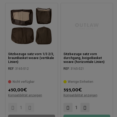
Sitzbezuge satz vorn 1/3 2/3,
Sitzbezuge satz vorn
braunBasket weave (vertikale
durchgang, beigeBasket
Linien)
weave (horizontale Linien)
REF:
3165-512
REF:
3165-521
Nicht verfügbar
Wenige Einheiten
450,00
€
525,00
€
Kompatibilität anzeigen
Kompatibilität anzeigen
Kompatibel mit:
Kompatibel mit: