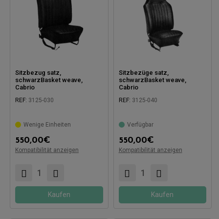
Sitzbezug satz,
Sitzbezüge satz,
schwarzBasket weave,
schwarzBasket weave,
Cabrio
Cabrio
REF:
3125-030
REF:
3125-040
Wenige Einheiten
Verfügbar
550,00
€
550,00
€
Kompatibel mit:
Kompatibel mit:
Kompatibilität anzeigen
Kompatibilität anzeigen
Kaufen
Kaufen