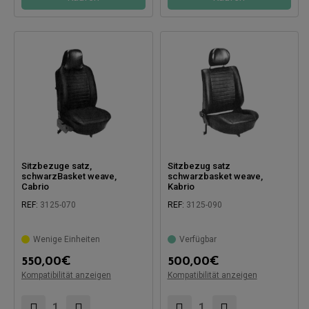
Sitzbezuge satz,
Sitzbezug satz
schwarzBasket weave,
schwarzbasket weave,
Cabrio
Kabrio
REF:
3125-070
REF:
3125-090
Wenige Einheiten
Verfügbar
550,00
€
500,00
€
Kompatibel mit:
Kompatibel mit:
Kompatibilität anzeigen
Kompatibilität anzeigen