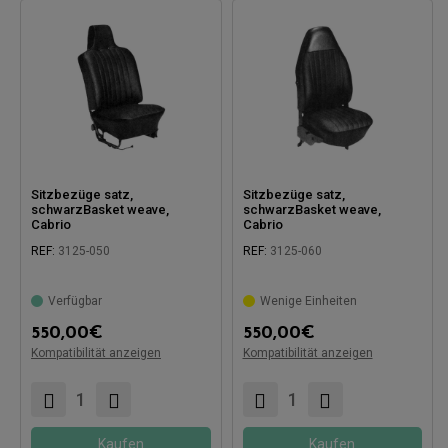
Sitzbezüge satz,
Sitzbezüge satz,
schwarzBasket weave,
schwarzBasket weave,
Cabrio
Cabrio
REF:
3125-050
REF:
3125-060
Verfügbar
Wenige Einheiten
550,00
€
550,00
€
Kompatibel mit:
Kompatibel mit:
Kompatibilität anzeigen
Kompatibilität anzeigen
Kaufen
Kaufen