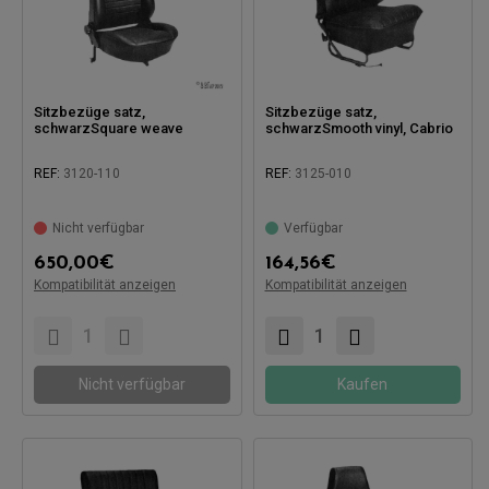
Sitzbezüge satz,
Sitzbezüge satz,
schwarzSquare weave
schwarzSmooth vinyl, Cabrio
REF:
3120-110
REF:
3125-010
Nicht verfügbar
Verfügbar
650,00
€
164,56
€
Kompatibel mit:
Kompatibilität anzeigen
Kompatibilität anzeigen
Kompatibel mit:
Nicht verfügbar
Kaufen