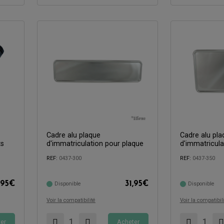
Cadre alu plaque
Cadre alu pla
ts
d'immatriculation pour plaque
d'immatricula
Compatible avec:
Compatible avec:
REF:
0437-300
REF:
0437-350
,95
€
31,95
€
Disponible
Disponible
Voir la compatibilité
Voir la compatibil
er
Acheter