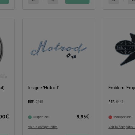
al)
Insigne 'Hotrod'
Emblem ‘Emp
Compatible avec:
Compatible avec:
REF:
0445
REF:
0446
,00
€
9,95
€
Disponible
Indisponible
Voir la compatibilité
Voir la compatibil