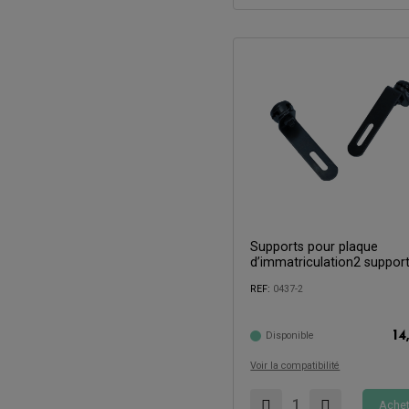
Supports pour plaque
d’immatriculation2 suppor
Compatible avec:
REF:
0437-2
14
Disponible
Voir la compatibilité
Achet