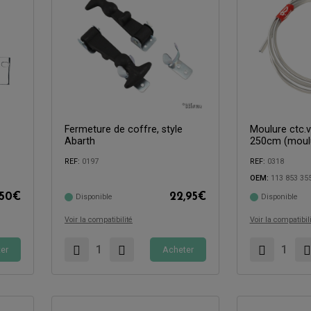
Fermeture de coffre, style
Moulure ctc.
Abarth
250cm (moulu
Compatible avec:
REF:
0197
REF:
0318
OEM:
113 853 35
Compatible avec:
,50
€
22,95
€
Disponible
Disponible
Voir la compatibilité
Voir la compatibil
er
Acheter