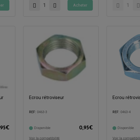
er
Acheter
ur
Ecrou rétroviseur
Ecrou rétrovis
Compatible avec:
REF:
0463-3
REF:
0463-4
Compatible avec:
,95
€
0,95
€
Disponible
Disponible
Voir la compatibilité
Voir la compatibil