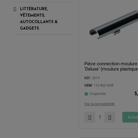
LITTÉRATURE,
VÊTEMENTS,
AUTOCOLLANTS &
GADGETS
Pièce connection moulure
'Deluxe' (moulure plastique
Compatible avec:
REF:
0319
OEM:
113 853 309F
5
Disponible
Voir la compatibilité
Achet