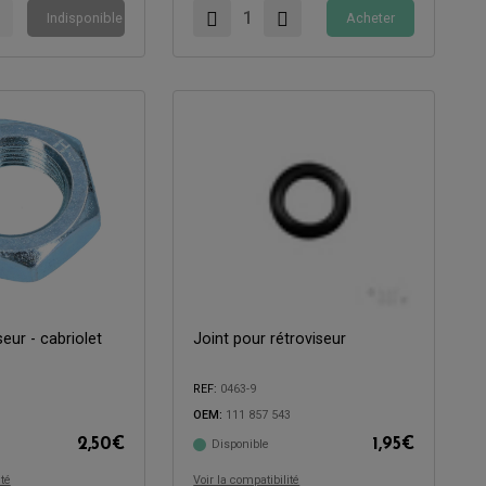
Indisponible
Acheter
eur - cabriolet
Joint pour rétroviseur
REF:
0463-9
OEM:
111 857 543
2,50
€
1,95
€
Disponible
Compatible avec:
ité
Voir la compatibilité