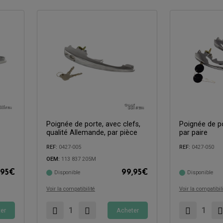
Poignée de porte, avec clefs,
Poignée de po
qualité Allemande, par pièce
par paire
REF:
0427-005
REF:
0427-050
Compatible avec:
Compatible avec:
OEM:
113 837 205M
,95
€
99,95
€
Disponible
Disponible
Voir la compatibilité
Voir la compatibil
er
Acheter