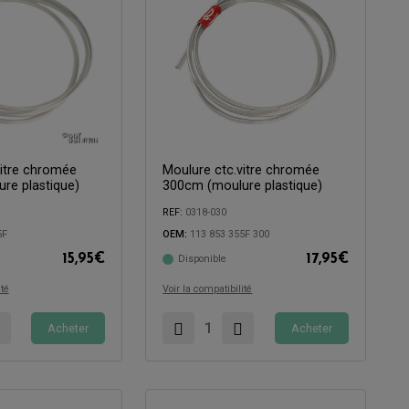
vitre chromée
Moulure ctc.vitre chromée
re plastique)
300cm (moulure plastique)
REF:
0318-030
5F
OEM:
113 853 355F 300
Compatible avec:
15,95
€
17,95
€
Disponible
ité
Voir la compatibilité
Acheter
Acheter