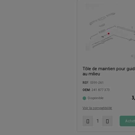
Tôle de maintien pour guid
au milieu
REF:
0391-261
OEM:
241 877 373
Compatible avec:
3
Disponible
Voir la compatibilité
Achet