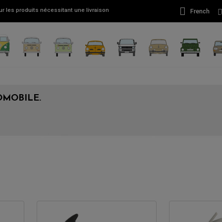
r les produits nécessitant une livraison
French
OMOBILE.