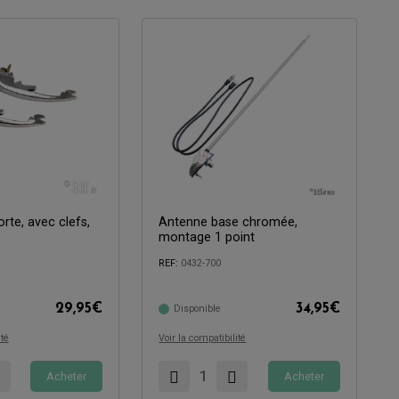
rte, avec clefs,
Antenne base chromée,
montage 1 point
Compatible avec:
REF:
0432-700
29,95
€
34,95
€
Disponible
ité
Voir la compatibilité
Acheter
Acheter