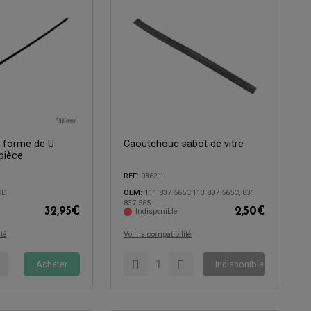
n forme de U
Caoutchouc sabot de vitre
 pièce
REF:
0362-1
Compatible avec:
9D
OEM:
111 837 565C,113 837 565C, 831
837 565
32,95
€
2,50
€
Indisponible
ité
Voir la compatibilité
Acheter
Indisponible