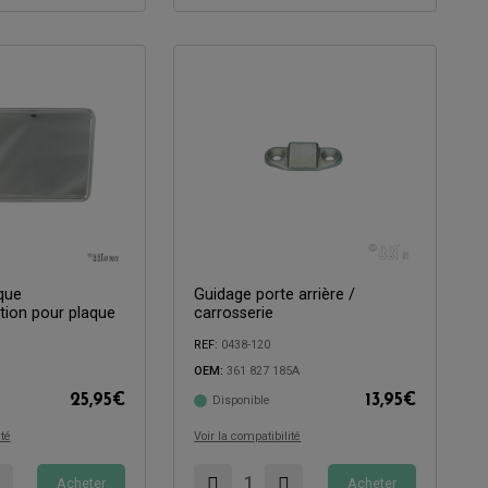
que
Guidage porte arrière /
tion pour plaque
carrosserie
REF:
0438-120
Compatible avec:
OEM:
361 827 185A
25,95
€
13,95
€
Disponible
ité
Voir la compatibilité
Acheter
Acheter