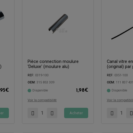
Pièce connection moulure
Canal vitre e
)
'Deluxe' (moulure alu)
(original) par
REF:
0319-100
REF:
0351-100
Compatible avec:
OEM:
315 853 309
OEM:
111 837 43
Compatible avec:
,95
€
1,98
€
Disponible
Disponible
Voir la compatibilité
Voir la compatibil
er
Acheter