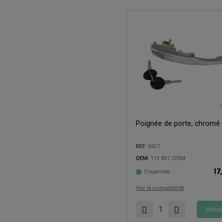
Poignée de porte, chromé
REF:
0427
Compatible avec:
OEM:
113 837 205M
17
Disponible
Voir la compatibilité
Achet