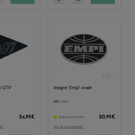
i GTV’
Insigne ‘Empi' ovale
Compatible avec:
REF:
0447
24,95
€
20,95
€
Quelques unités
ité
Voir la compatibilité