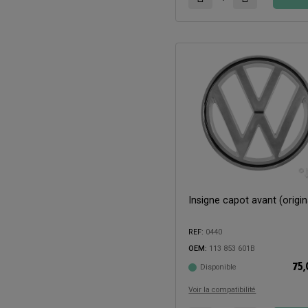
Insigne capot avant (origin
Compatible avec:
REF:
0440
OEM:
113 853 601B
75
Disponible
Voir la compatibilité