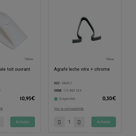
née toit ouvrant
Agrafe leche vitre + chrome
REF:
0409-7
Compatible avec:
3
OEM:
113 853 329
10,95
€
0,30
€
Disponible
ité
Voir la compatibilité
Acheter
Acheter