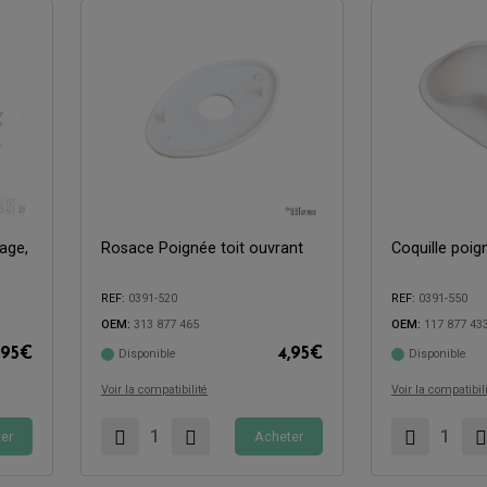
age,
Rosace Poignée toit ouvrant
Coquille poig
Compatible avec:
Compatible avec:
REF:
0391-520
REF:
0391-550
OEM:
313 877 465
OEM:
117 877 43
,95
€
4,95
€
Disponible
Disponible
Voir la compatibilité
Voir la compatibil
er
Acheter