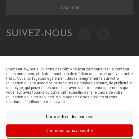
S'abonner
SUIVEZ-NOUS
Chez Outlaw, nous utilisons des témoins pour personnaliser le contenu
et les annonces, offrir des fonctions de médias sociaux et analyser notre
trafic. Nous partageons également des renseignements sur votre
Méthodes de paiement
utilisation du site avec nos partenaires de médias sociaux, de publicité et
d'analyse, qui peuvent les combiner avec d'autres renseignements que
vous leur avez fournis ou qu'ils ont recueillis dans le cadre de votre
utilisation de leurs services. Vous acceptez nos cookies si vous
Méthodes d'expédition
continuez à utiliser notre site web.
Paramètres des cookies
Continuer sans accepter
© Outlaw Parts 2024. Tous droits réservés.