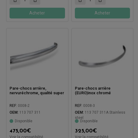
Acheter
Acheter
Pare-chocs arrière,
Pare-chocs arrière
nervuréchrome, qualité super
(EURO)inox chromé
REF:
0008-2
REF:
0008-3
OEM:
113 707 311
OEM:
113 707 311A Stainless
steel
Disponible
Disponible
Compatible avec:
475,00
€
325,00
€
Voir la compatibilité
Voir la compatibilité