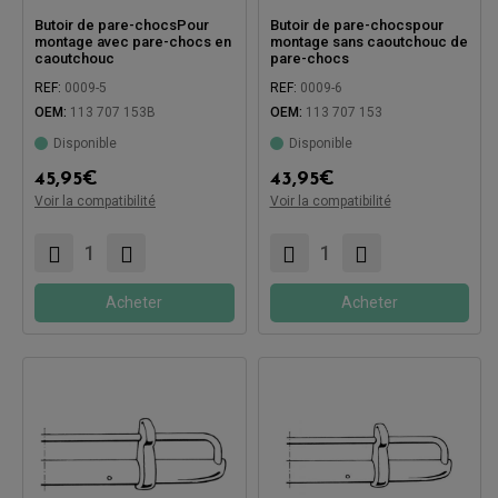
Butoir de pare-chocsPour
Butoir de pare-chocspour
montage avec pare-chocs en
montage sans caoutchouc de
caoutchouc
pare-chocs
REF:
0009-5
REF:
0009-6
OEM:
113 707 153B
OEM:
113 707 153
Disponible
Disponible
Compatible avec:
Compatible avec:
45,95
€
43,95
€
Voir la compatibilité
Voir la compatibilité
Acheter
Acheter