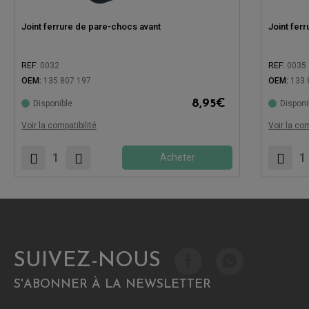
Joint ferrure de pare-chocs avant
Joint fer
REF:
0032
REF:
0035
OEM:
135 807 197
OEM:
133 
8,95
€
Disponible
Disponi
Compatible avec:
Compatibl
Voir la compatibilité
Voir la com
Acheter
SUIVEZ-NOUS
S'ABONNER À LA NEWSLETTER