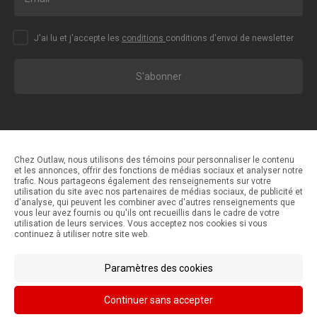
J'ai lu et j'accepte les
conditions
conditions d'envoi de newsletter
S'abonner
Chez Outlaw, nous utilisons des témoins pour personnaliser le contenu
et les annonces, offrir des fonctions de médias sociaux et analyser notre
trafic. Nous partageons également des renseignements sur votre
Méthodes de paiement
utilisation du site avec nos partenaires de médias sociaux, de publicité et
d'analyse, qui peuvent les combiner avec d'autres renseignements que
vous leur avez fournis ou qu'ils ont recueillis dans le cadre de votre
utilisation de leurs services. Vous acceptez nos cookies si vous
Méthodes d'expédition
continuez à utiliser notre site web.
Paramètres des cookies
Continuer sans accepter
© Outlaw Parts 2024. Tous droits réservés.