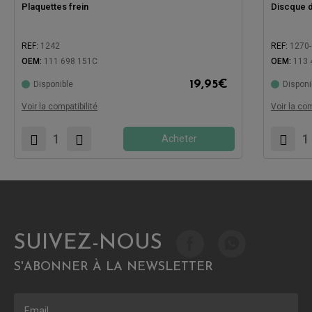
Plaquettes frein
Discque d
REF:
1242
REF:
1270
Compatible avec:
OEM:
111 698 151C
OEM:
113 
Compatibl
19,95
€
Disponible
Disponi
Voir la compatibilité
Voir la com
Acheter
SUIVEZ-NOUS
S'ABONNER À LA NEWSLETTER