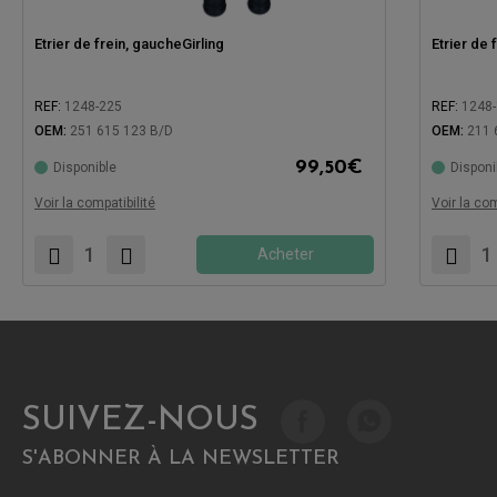
Etrier de frein, gaucheGirling
Etrier de 
REF:
1248-225
REF:
1248
OEM:
251 615 123 B/D
OEM:
211 
99,50
€
Disponible
Disponi
Compatible avec:
Compatibl
Voir la compatibilité
Voir la com
Acheter
SUIVEZ-NOUS
S'ABONNER À LA NEWSLETTER