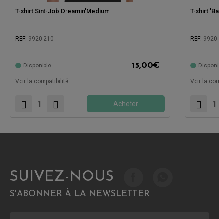
T-shirt Sint-Job Dreamin'Medium
T-shirt '
REF:
9920-210
REF:
9920
15,00
€
Disponible
Disponi
Compatible avec:
Compatibl
Voir la compatibilité
Voir la com
Acheter
SUIVEZ-NOUS
S'ABONNER À LA NEWSLETTER