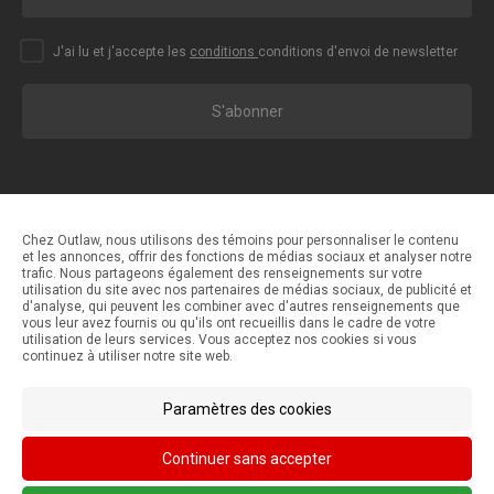
J'ai lu et j'accepte les
conditions
conditions d'envoi de newsletter
S'abonner
Chez Outlaw, nous utilisons des témoins pour personnaliser le contenu
et les annonces, offrir des fonctions de médias sociaux et analyser notre
trafic. Nous partageons également des renseignements sur votre
Méthodes de paiement
utilisation du site avec nos partenaires de médias sociaux, de publicité et
d'analyse, qui peuvent les combiner avec d'autres renseignements que
vous leur avez fournis ou qu'ils ont recueillis dans le cadre de votre
utilisation de leurs services. Vous acceptez nos cookies si vous
Méthodes d'expédition
continuez à utiliser notre site web.
Paramètres des cookies
Continuer sans accepter
© Outlaw Parts 2024. Tous droits réservés.