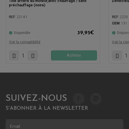
Tôle arrière du moteur,avec chauffage / sans
Déflecteu
préchauffage (noire)
REF:
2214-1
REF:
2220
OEM:
131 
Compatible avec:
Compatibl
39,95
€
Disponible
Disponi
Voir la compatibilité
Voir la com
Acheter
SUIVEZ-NOUS
S'ABONNER À LA NEWSLETTER