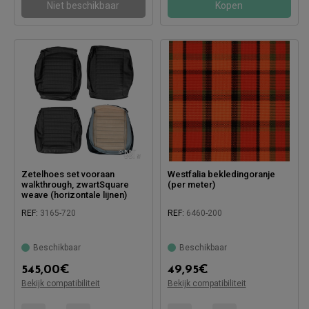
Niet beschikbaar
Kopen
Zetelhoes set vooraan
Westfalia bekledingoranje
walkthrough, zwartSquare
(per meter)
weave (horizontale lijnen)
REF:
3165-720
REF:
6460-200
Beschikbaar
Beschikbaar
545,00
€
49,95
€
Bekijk compatibiliteit
Bekijk compatibiliteit
Compatibel met:
Compatibel met: