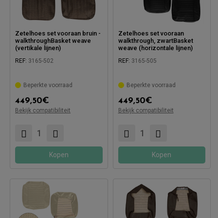
Zetelhoes set vooraan bruin -
Zetelhoes set vooraan
walkthroughBasket weave
walkthrough, zwartBasket
(vertikale lijnen)
weave (horizontale lijnen)
REF:
3165-502
REF:
3165-505
Beperkte voorraad
Beperkte voorraad
Compatibel met:
449,50
€
449,50
€
Bekijk compatibiliteit
Bekijk compatibiliteit
Compatibel met:
Kopen
Kopen