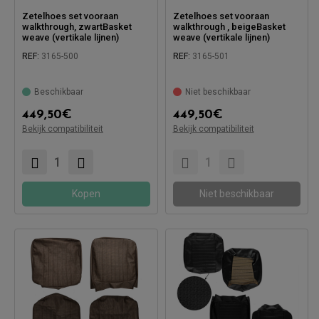
Zetelhoes set vooraan
Zetelhoes set vooraan
walkthrough, zwartBasket
walkthrough , beigeBasket
weave (vertikale lijnen)
weave (vertikale lijnen)
REF:
3165-500
REF:
3165-501
Beschikbaar
Niet beschikbaar
449,50
€
449,50
€
Bekijk compatibiliteit
Bekijk compatibiliteit
Compatibel met:
Compatibel met:
Kopen
Niet beschikbaar