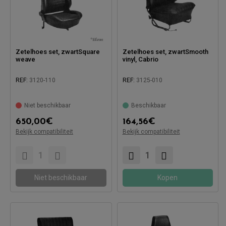
Zetelhoes set, zwartSquare
Zetelhoes set, zwartSmooth
weave
vinyl, Cabrio
REF:
3120-110
REF:
3125-010
Niet beschikbaar
Beschikbaar
650,00
€
164,56
€
Compatibel met:
Bekijk compatibiliteit
Bekijk compatibiliteit
Compatibel met:
Niet beschikbaar
Kopen