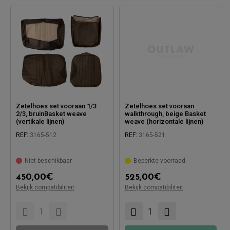
Zetelhoes set vooraan 1/3
Zetelhoes set vooraan
2/3, bruinBasket weave
walkthrough, beige Basket
(vertikale lijnen)
weave (horizontale lijnen)
REF:
3165-512
REF:
3165-521
Niet beschikbaar
Beperkte voorraad
450,00
€
525,00
€
Bekijk compatibiliteit
Bekijk compatibiliteit
Compatibel met:
Compatibel met: