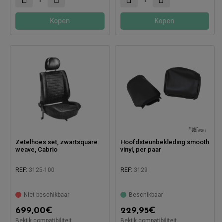
Kopen
Kopen
Zetelhoes set, zwartsquare
Hoofdsteunbekleding smooth
weave, Cabrio
vinyl, per paar
REF:
3125-100
REF:
3129
Niet beschikbaar
Beschikbaar
699,00
€
229,95
€
Compatibel met:
Bekijk compatibiliteit
Bekijk compatibiliteit