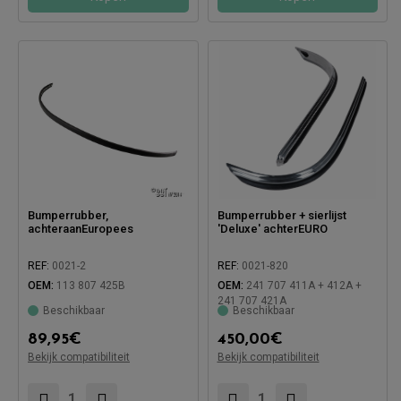
Bumperrubber,
Bumperrubber + sierlijst
achteraanEuropees
'Deluxe' achterEURO
REF:
0021-2
REF:
0021-820
OEM:
113 807 425B
OEM:
241 707 411A + 412A +
241 707 421A
Beschikbaar
Beschikbaar
89,95
€
450,00
€
Bekijk compatibiliteit
Bekijk compatibiliteit
Compatibel met:
Compatibel met: