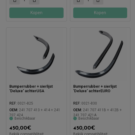
Kopen
Kopen
Bumperrubber + sierlijst
Bumperrubber + sierlijst
'Deluxe' achterUSA
'Deluxe' achterEURO
REF:
0021-825
REF:
0021-830
OEM:
241 707 413 + 414 + 241
OEM:
241 707 411B + 412B +
707 424
241 707 421A
Beschikbaar
Beschikbaar
450,00
€
450,00
€
Bekijk compatibiliteit
Bekijk compatibiliteit