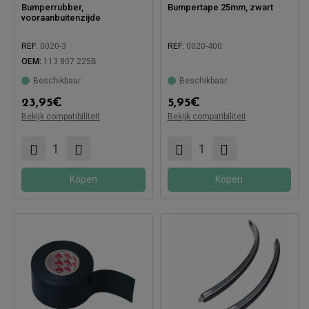
Bumperrubber,
Bumpertape 25mm, zwart
vooraanbuitenzijde
REF:
0020-3
REF:
0020-400
OEM:
113 807 225B
Beschikbaar
Beschikbaar
Compatibel met:
23,95
€
5,95
€
Bekijk compatibiliteit
Bekijk compatibiliteit
Compatibel met:
Kopen
Kopen