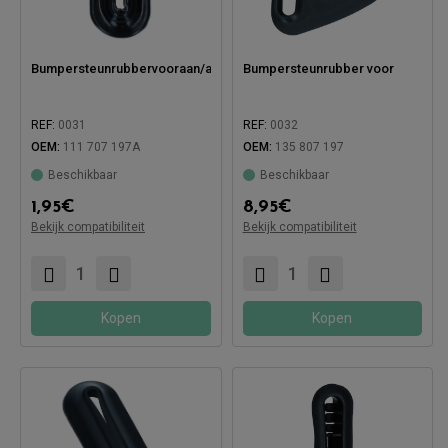
Bumpersteunrubbervooraan/achteraan
Bumpersteunrubber voor
REF:
0031
REF:
0032
OEM:
111 707 197A
OEM:
135 807 197
Beschikbaar
Beschikbaar
Compatibel met:
1,95
€
8,95
€
Bekijk compatibiliteit
Bekijk compatibiliteit
Compatibel met:
Kopen
Kopen