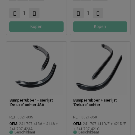
Compatibel met:
Compatibel met:
Kopen
Kopen
Bumperrubber + sierlijst
Bumperrubber + sierlijst
'Deluxe' achterUSA
'Deluxe' achter
REF:
0021-835
REF:
0021-850
OEM:
241 707 413A + 414A +
OEM:
241 707 411D/E + 421D/E
241 707 423A
+ 241 707 421C
Beschikbaar
Beschikbaar