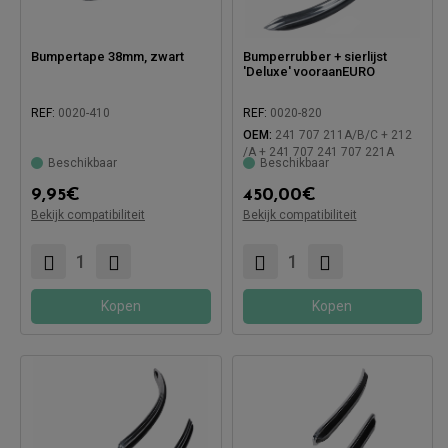
Bumpertape 38mm, zwart
Bumperrubber + sierlijst
'Deluxe' vooraanEURO
REF:
0020-410
REF:
0020-820
OEM:
241 707 211A/B/C + 212
/A + 241 707 241 707 221A
Beschikbaar
Beschikbaar
9,95
€
450,00
€
Bekijk compatibiliteit
Bekijk compatibiliteit
Compatibel met:
Compatibel met:
Kopen
Kopen