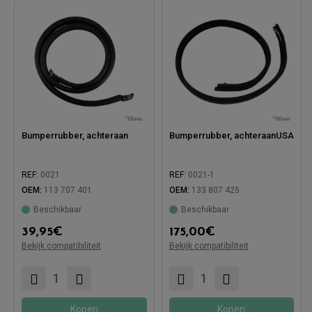
Bumperrubber, achteraan
Bumperrubber, achteraanUSA
REF:
0021
REF:
0021-1
OEM:
113 707 401
OEM:
133 807 425
Beschikbaar
Beschikbaar
Compatibel met:
39,95
€
175,00
€
Bekijk compatibiliteit
Bekijk compatibiliteit
Compatibel met:
Kopen
Kopen