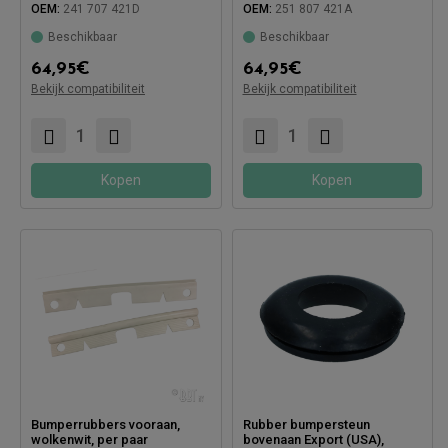
OEM:
241 707 421D
OEM:
251 807 421A
Beschikbaar
Beschikbaar
64,95
€
64,95
€
Bekijk compatibiliteit
Bekijk compatibiliteit
Compatibel met:
Compatibel met:
Kopen
Kopen
Bumperrubbers vooraan,
Rubber bumpersteun
wolkenwit, per paar
bovenaan Export (USA),