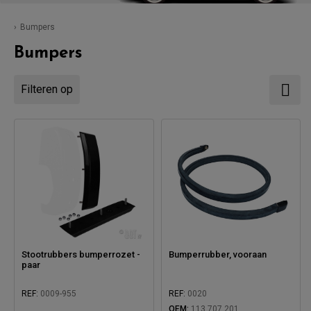
Bumpers
Bumpers
Filteren op
Stootrubbers bumperrozet -
Bumperrubber, vooraan
paar
REF:
0009-955
REF:
0020
OEM:
113 707 201