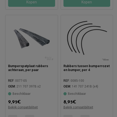
Kopen
Kopen
Bumperspatplaat rubbers
Rubbers tussen bumperrozet
achteraan, per paar
en bumper, per 4
REF:
0077-05
REF:
0085-100
OEM:
211 707 397B x2
OEM:
141 707 241B (x4)
Beschikbaar
Beschikbaar
9,95
€
8,95
€
Compatibel met:
Bekijk compatibiliteit
Bekijk compatibiliteit
Compatibel met: