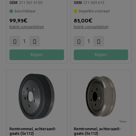
OEM:
211 501 615G
OEM:
211 609 615
Beschikbaar
Beperkte voorraad
99,95
€
85,00
€
Compatibel met:
Bekijk compatibiliteit
Bekijk compatibiliteit
Compatibel met:
Kopen
Kopen
Remtrommel, achteraan5-
Remtrommel, achteraan5-
gaats (5x112)
gaats (5x112)