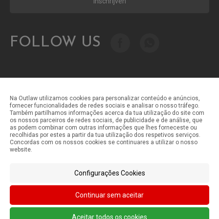
Inschrijven
FOLLOW US
Na Outlaw utilizamos cookies para personalizar conteúdo e anúncios,
fornecer funcionalidades de redes sociais e analisar o nosso tráfego.
Também partilhamos informações acerca da tua utilização do site com
Betaalmethoden
os nossos parceiros de redes sociais, de publicidade e de análise, que
as podem combinar com outras informações que lhes forneceste ou
recolhidas por estes a partir da tua utilização dos respetivos serviços.
Concordas com os nossos cookies se continuares a utilizar o nosso
Verzendmethoden
website.
Configurações Cookies
Continuar sem aceitar
©Outlaw Parts 2024 . Todos os direitos reservados.
Aceitar todos os cookies
0