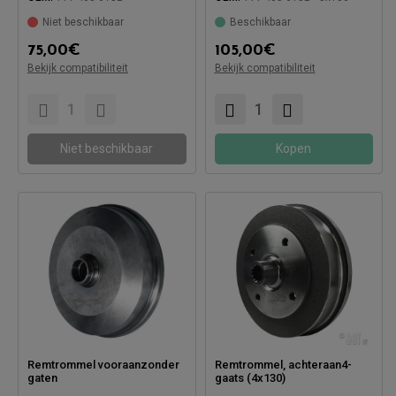
Niet beschikbaar
Beschikbaar
75,00
€
105,00
€
Compatibel met:
Compatibel met:
Bekijk compatibiliteit
Bekijk compatibiliteit
Niet beschikbaar
Kopen
Remtrommel vooraanzonder
Remtrommel, achteraan4-
gaten
gaats (4x130)