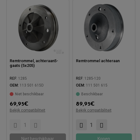
Remtrommel, achteraan5-
Remtrommel achteraan
gaats (5x205)
REF:
1285
REF:
1285-120
OEM:
113 501 615D
OEM:
111 501 615
Niet beschikbaar
Beschikbaar
Compatibel met:
Compatibel met:
69,95
€
89,95
€
Bekijk compatibiliteit
Bekijk compatibiliteit
Niet beschikbaar
Kopen