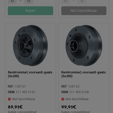
Kopen
Niet beschikbaar
Remtrommel, vooraan5-gaats
Remtrommel, vooraan5-gaats
(5x205)
(5x205)
REF:
1287-01
REF:
1287-02
OEM:
211 405 615C
OEM:
211 405 615A
Niet beschikbaar
Niet beschikbaar
89,95
€
99,95
€
Compatibel met:
Bekijk compatibiliteit
Bekijk compatibiliteit