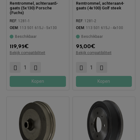
Remtrommel, achteraan5-
Remtrommel, achteraan4-
gaats (5x130) Porsche
gaats (4x100) Golf steek
(Fuchs)
REF:
1281-1
REF:
1281-2
OEM:
113 501 615J - 5x130
OEM:
113 501 615J - 4x100
Beschikbaar
Beschikbaar
119,95
€
95,00
€
Compatibel met:
Compatibel met:
Bekijk compatibiliteit
Bekijk compatibiliteit
Kopen
Kopen