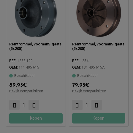
Remtrommel, vooraan5-gaats
Remtrommel, vooraan5-gaats
(5x205)
(5x205)
REF:
1283-120
REF:
1284
OEM:
111 405 615
OEM:
131 405 615A
Beschikbaar
Beschikbaar
Compatibel met:
89,95
€
79,95
€
Bekijk compatibiliteit
Bekijk compatibiliteit
Compatibel met:
Kopen
Kopen