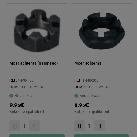
Moer achteras (gesmeed)
Moer achteras
REF:
1448-100
REF:
1448-200
OEM:
211 501 221A
OEM:
211 501 221A
Beschikbaar
Beschikbaar
9,95
€
8,95
€
Bekijk compatibiliteit
Bekijk compatibiliteit
Compatibel met:
Compatibel met: