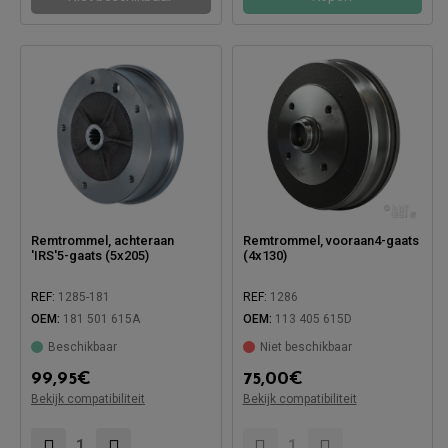
Remtrommel, achteraan
Remtrommel, vooraan4-gaats
'IRS'5-gaats (5x205)
(4x130)
REF:
1285-181
REF:
1286
OEM:
181 501 615A
OEM:
113 405 615D
Beschikbaar
Niet beschikbaar
99,95
€
75,00
€
Compatibel met:
Bekijk compatibiliteit
Bekijk compatibiliteit
Compatibel met: