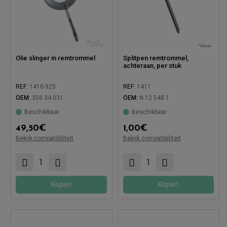
Olie slinger in remtrommel
Splitpen remtrommel,
achteraan, per stuk
REF:
1410-925
REF:
1411
OEM:
356.34.031
OEM:
N 12 548 1
Compatibel met:
Beschikbaar
Beschikbaar
49,50
€
1,00
€
Bekijk compatibiliteit
Bekijk compatibiliteit
Compatibel met:
Kopen
Kopen