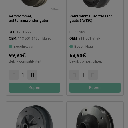
Remtrommel,
Remtrommel, achteraan4-
achteraanzonder gaten
gaats (4x130)
REF:
1281-999
REF:
1282
OEM:
113 501 615J - blank
OEM:
311 501 615F
Beschikbaar
Beschikbaar
Compatibel met:
99,95
€
64,95
€
Bekijk compatibiliteit
Bekijk compatibiliteit
Compatibel met:
Kopen
Kopen