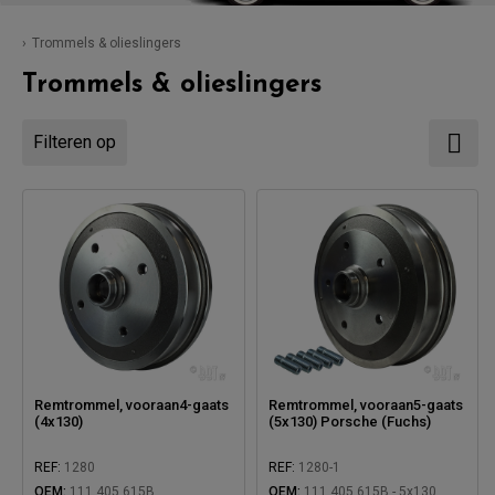
Trommels & olieslingers
Trommels & olieslingers
Filteren op
Remtrommel, vooraan4-gaats
Remtrommel, vooraan5-gaats
(4x130)
(5x130) Porsche (Fuchs)
REF:
1280
REF:
1280-1
OEM:
111 405 615B
OEM:
111 405 615B - 5x130