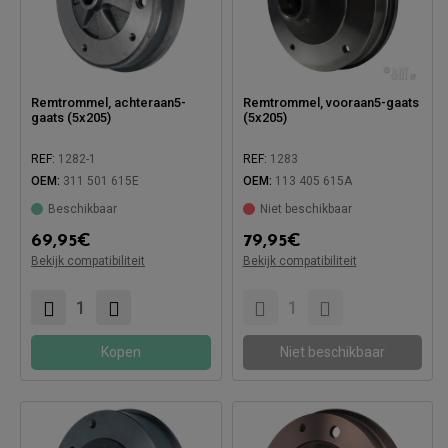
Remtrommel, achteraan5-
Remtrommel, vooraan5-gaats
gaats (5x205)
(5x205)
REF:
1282-1
REF:
1283
OEM:
311 501 615E
OEM:
113 405 615A
Beschikbaar
Niet beschikbaar
Compatibel met:
69,95
€
79,95
€
Bekijk compatibiliteit
Bekijk compatibiliteit
Compatibel met:
Kopen
Niet beschikbaar