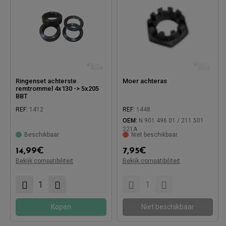
Ringenset achterste
Moer achteras
remtrommel 4x130 -> 5x205
BBT
REF:
1412
REF:
1448
OEM:
N 901 496 01 / 211 501
221A
Beschikbaar
Niet beschikbaar
14,99
€
7,95
€
Bekijk compatibiliteit
Bekijk compatibiliteit
Compatibel met:
Compatibel met:
Kopen
Niet beschikbaar