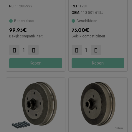
REF:
1280-999
REF:
1281
OEM:
113 501 615J
Beschikbaar
Beschikbaar
99,95
€
75,00
€
Compatibel met:
Bekijk compatibiliteit
Bekijk compatibiliteit
Compatibel met:
Kopen
Kopen