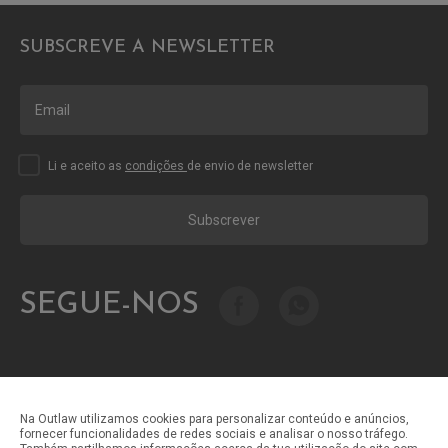
SUBSCREVE A NEWSLETTER
Li e aceito as
condições
de envio de newsletter
Subscrever
SEGUE-NOS
Na Outlaw utilizamos cookies para personalizar conteúdo e anúncios,
fornecer funcionalidades de redes sociais e analisar o nosso tráfego.