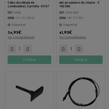
Cabo da válvula de
até ao número do chassi - 3
combustível, Carrinha -07/67
192 506
REF:
0940
REF:
0941-000
OEM:
111 711 501A
OEM:
141 711 501
Disponível
Disponível
34,95
€
41,95
€
Compatível com:
Compatível com:
Ver Compatibilidade
Ver Compatibilidade
Comprar
Comprar