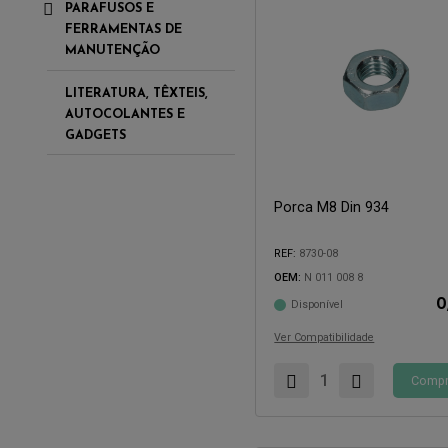
PARAFUSOS E
FERRAMENTAS DE
MANUTENÇÃO
LITERATURA, TÊXTEIS,
AUTOCOLANTES E
GADGETS
Porca M8 Din 934
Compatível com:
REF:
8730-08
OEM:
N 011 008 8
0
Disponível
Ver Compatibilidade
Compr