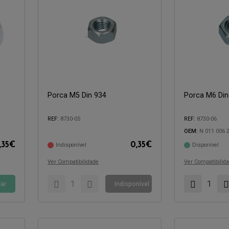
Porca M5 Din 934
Porca M6 Din
Compatível com:
Compatível com:
REF:
8730-05
REF:
8730-06
OEM:
N 011 006 
,35
€
0,35
€
Indisponível
Disponível
Ver Compatibilidade
Ver Compatibilid
ar
Indisponível