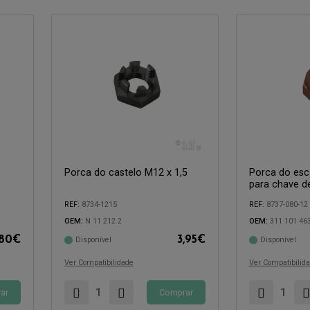
Porca do castelo M12 x 1,5
Porca do esc
para chave 
Compatível com:
Compatível com:
REF:
8734-1215
REF:
8737-080-12
OEM:
N 11 212 2
OEM:
311 101 46
,80
€
3,95
€
Disponível
Disponível
Ver Compatibilidade
Ver Compatibilid
ar
Comprar