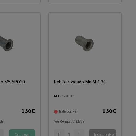
ado M5 5PO30
Rebite roscado M6 6PO30
Compatível com:
REF:
8790-06
0,50
€
0,50
€
Indisponível
ade
Ver Compatibilidade
Comprar
Indisponível