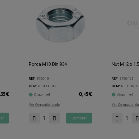
Porca M10 Din 934
Nut M12 x 1.5
Compatível com:
REF:
8730-10
REF:
8730-121
OEM:
N 011 010 2
OEM:
N 011 020 
,35
€
0,45
€
Disponível
Disponível
Compatível com:
Ver Compatibilidade
Ver Compatibilid
ar
Comprar