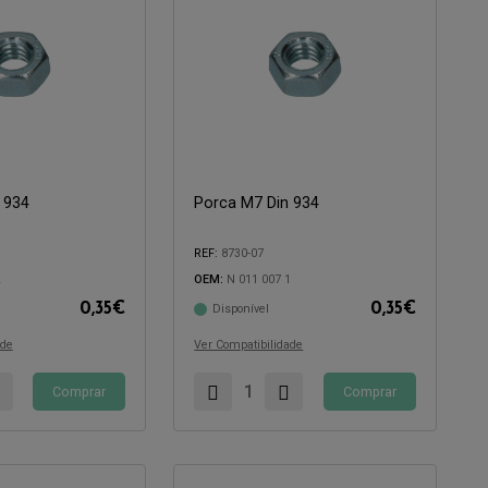
 934
Porca M7 Din 934
Compatível com:
REF:
8730-07
2
OEM:
N 011 007 1
0,35
€
0,35
€
Disponível
ade
Ver Compatibilidade
Comprar
Comprar