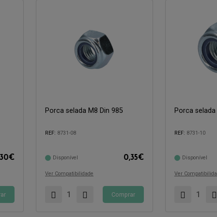
Porca selada M8 Din 985
Porca selada
Compatível com:
Compatível com:
REF:
8731-08
REF:
8731-10
,30
€
0,35
€
Disponível
Disponível
Ver Compatibilidade
Ver Compatibilid
ar
Comprar