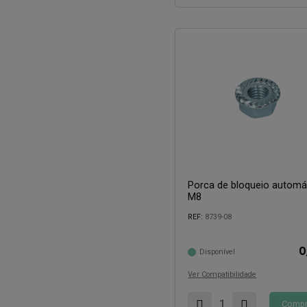
Porca de bloqueio automá
M8
Compatível com:
REF:
8739-08
0
Disponível
Ver Compatibilidade
Compr