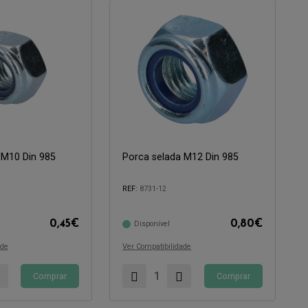
 M10 Din 985
Porca selada M12 Din 985
Compatível com:
REF:
8731-12
0,45
€
0,80
€
Disponível
ade
Ver Compatibilidade
Comprar
Comprar