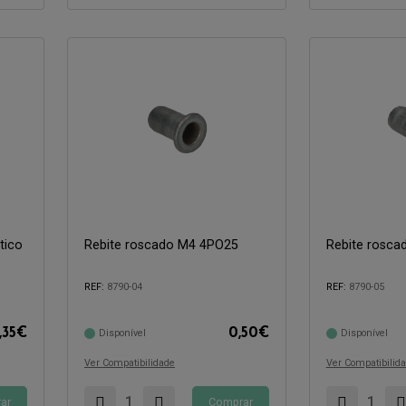
tico
Rebite roscado M4 4PO25
Rebite rosc
Compatível com:
Compatível com:
REF:
8790-04
REF:
8790-05
,35
€
0,50
€
Disponível
Disponível
Ver Compatibilidade
Ver Compatibilid
ar
Comprar