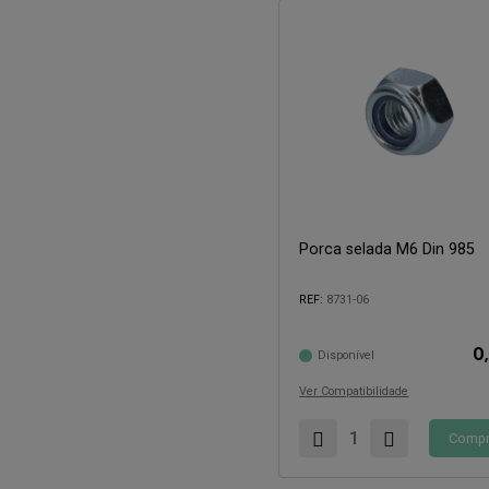
Porca selada M6 Din 985
Compatível com:
REF:
8731-06
0
Disponível
Ver Compatibilidade
Compr