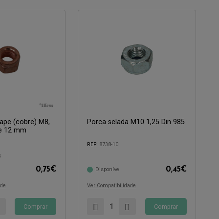
ape (cobre) M8,
Porca selada M10 1,25 Din 985
de 12 mm
Compatível com:
REF:
8738-10
3
0,75
€
0,45
€
Disponível
ade
Ver Compatibilidade
Comprar
Comprar