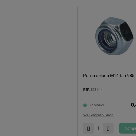
Porca selada M14 Din 985
Compatível com:
REF:
8731-14
0
Disponível
Ver Compatibilidade
Compr