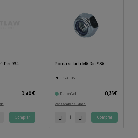
0 Din 934
Porca selada M5 Din 985
Compatível com:
REF:
8731-05
2
0,40
€
0,35
€
Disponível
ade
Ver Compatibilidade
Comprar
Comprar