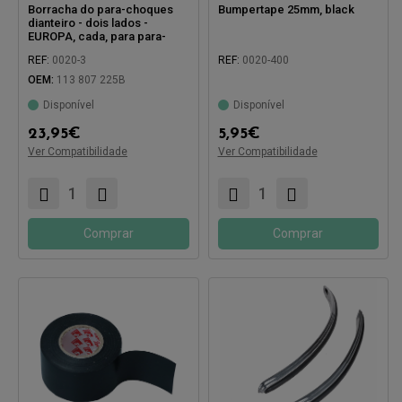
Borracha do para-choques
Bumpertape 25mm, black
dianteiro - dois lados -
EUROPA, cada, para para-
choques com piscas
REF:
0020-3
REF:
0020-400
integrados.
OEM:
113 807 225B
Disponível
Disponível
Compatível com:
23,95
€
5,95
€
Ver Compatibilidade
Ver Compatibilidade
Compatível com:
Comprar
Comprar