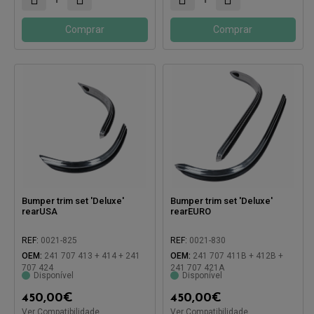
Comprar
Comprar
Bumper trim set 'Deluxe'
Bumper trim set 'Deluxe'
rearUSA
rearEURO
REF:
0021-825
REF:
0021-830
OEM:
241 707 413 + 414 + 241
OEM:
241 707 411B + 412B +
707 424
241 707 421A
Disponível
Disponível
450,00
€
450,00
€
Ver Compatibilidade
Ver Compatibilidade