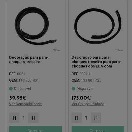
Decoração para para-
Decoração para para-
choques, traseiro
choques traseiro para para-
choques dos EUA com
amortecedor de choques
REF:
0021
REF:
0021-1
OEM:
113 707 401
OEM:
133 807 425
Disponível
Disponível
Compatível com:
39,95
€
175,00
€
Ver Compatibilidade
Ver Compatibilidade
Compatível com:
Comprar
Comprar