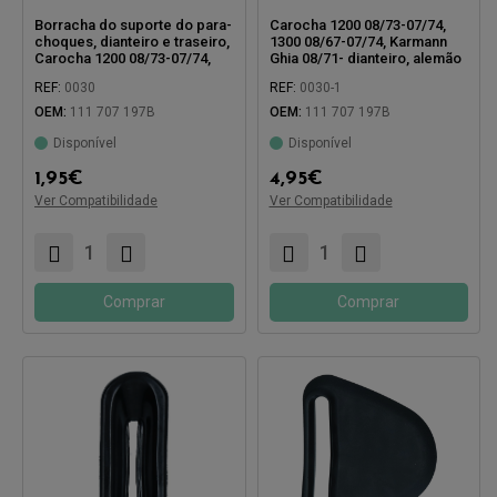
Borracha do suporte do para-
Carocha 1200 08/73-07/74,
choques, dianteiro e traseiro,
1300 08/67-07/74, Karmann
Carocha 1200 08/73-07/74,
Ghia 08/71- dianteiro, alemão
1300 08/67-07/74, Karmann
REF:
0030
REF:
0030-1
Ghia 08/71- dianteiro
OEM:
111 707 197B
OEM:
111 707 197B
Disponível
Disponível
Compatível com:
Compatível com:
1,95
€
4,95
€
Ver Compatibilidade
Ver Compatibilidade
Comprar
Comprar