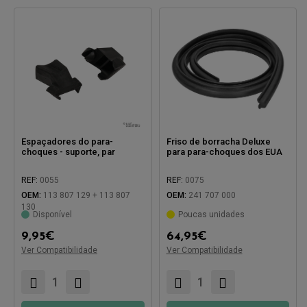
Espaçadores do para-
Friso de borracha Deluxe
choques - suporte, par
para para-choques dos EUA
REF:
0055
REF:
0075
OEM:
113 807 129 + 113 807
OEM:
241 707 000
130
Disponível
Poucas unidades
9,95
€
64,95
€
Compatível com:
Ver Compatibilidade
Ver Compatibilidade
Compatível com: