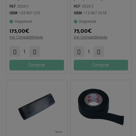
amortecedor de choques
piscas integrados
REF:
0020-1
REF:
0020-2
OEM:
133 807 225
OEM:
113 807 221B
Disponível
Disponível
175,00
€
75,00
€
Ver Compatibilidade
Ver Compatibilidade
Compatível com:
Compatível com:
Comprar
Comprar