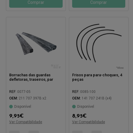
Comprar
Comprar
Borrachas das guardas
Frisos para para-choques, 4
defletoras, traseiros, par
peças
REF:
0077-05
REF:
0085-100
OEM:
211 707 397B x2
OEM:
141 707 241B (x4)
Disponível
Disponível
9,95
€
8,95
€
Compatível com:
Ver Compatibilidade
Ver Compatibilidade
Compatível com: