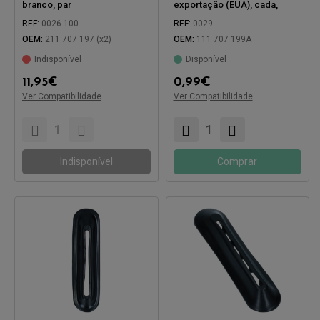
branco, par
exportação (EUA), cada,
dianteiro/traseiro
REF:
0026-100
REF:
0029
OEM:
211 707 197 (x2)
OEM:
111 707 199A
Indisponível
Disponível
Compatível com:
11,95
€
0,99
€
Ver Compatibilidade
Ver Compatibilidade
Compatível com:
Indisponível
Comprar