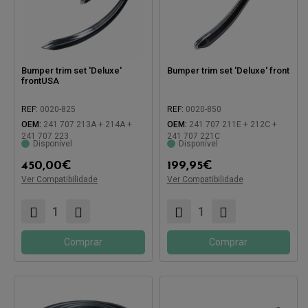
Bumper trim set 'Deluxe'
Bumper trim set 'Deluxe' front
frontUSA
REF:
0020-825
REF:
0020-850
OEM:
241 707 213A + 214A +
OEM:
241 707 211E + 212C +
241 707 223
241 707 221C
Disponível
Disponível
450,00
€
199,95
€
Ver Compatibilidade
Ver Compatibilidade
Compatível com:
Compatível com:
Comprar
Comprar