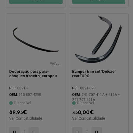
Decoração para para-
Bumper trim set 'Deluxe'
choques traseiro, europeu
rearEURO
REF:
0021-2
REF:
0021-820
OEM:
113 807 425B
OEM:
241 707 411A + 412A +
241 707 421A
Disponível
Disponível
89,95
€
450,00
€
Ver Compatibilidade
Ver Compatibilidade
Compatível com:
Compatível com: