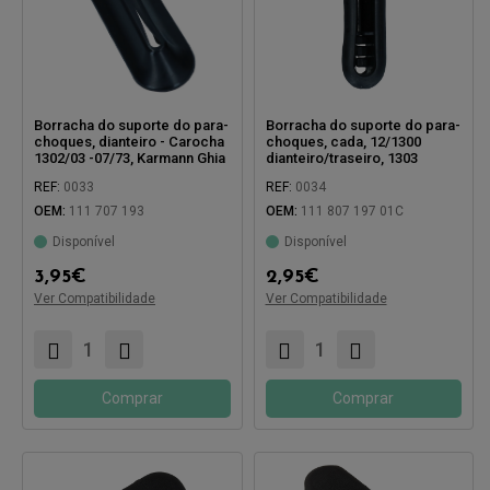
Borracha do suporte do para-
Borracha do suporte do para-
choques, dianteiro - Carocha
choques, cada, 12/1300
1302/03 -07/73, Karmann Ghia
dianteiro/traseiro, 1303
08/71 - traseiro
traseiro
REF:
0033
REF:
0034
OEM:
111 707 193
OEM:
111 807 197 01C
Disponível
Disponível
Compatível com:
Compatível com:
3,95
€
2,95
€
Ver Compatibilidade
Ver Compatibilidade
Comprar
Comprar