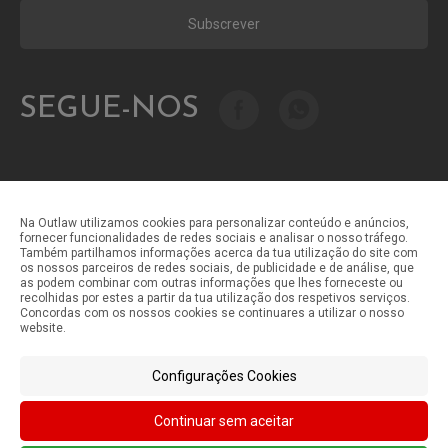
Subscrever
SEGUE-NOS
Na Outlaw utilizamos cookies para personalizar conteúdo e anúncios,
fornecer funcionalidades de redes sociais e analisar o nosso tráfego.
Também partilhamos informações acerca da tua utilização do site com
Métodos de pagamento
os nossos parceiros de redes sociais, de publicidade e de análise, que
as podem combinar com outras informações que lhes forneceste ou
recolhidas por estes a partir da tua utilização dos respetivos serviços.
Concordas com os nossos cookies se continuares a utilizar o nosso
Métodos de envio
website.
Configurações Cookies
Continuar sem aceitar
©Outlaw Parts 2024 . Todos os direitos reservados.